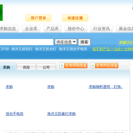
求购信息
企业库
产品库
报价中心
行业资讯
展会信
9700
海洋王探照灯
海洋王投光灯
海洋王强光手电筒
找不到产品？点此一分钟
采购
供应
公司
求购
求购
求购物料透明；灯饰..
强光手电筒
海洋王防爆灯求购