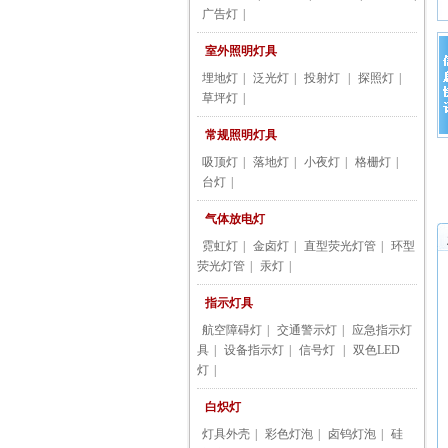
广告灯
|
室外照明灯具
埋地灯
|
泛光灯
|
投射灯
|
探照灯
|
草坪灯
|
常规照明灯具
吸顶灯
|
落地灯
|
小夜灯
|
格栅灯
|
台灯
|
气体放电灯
霓虹灯
|
金卤灯
|
直型荧光灯管
|
环型
荧光灯管
|
汞灯
|
指示灯具
航空障碍灯
|
交通警示灯
|
应急指示灯
具
|
设备指示灯
|
信号灯
|
双色LED
灯
|
白炽灯
灯具外壳
|
彩色灯泡
|
卤钨灯泡
|
硅