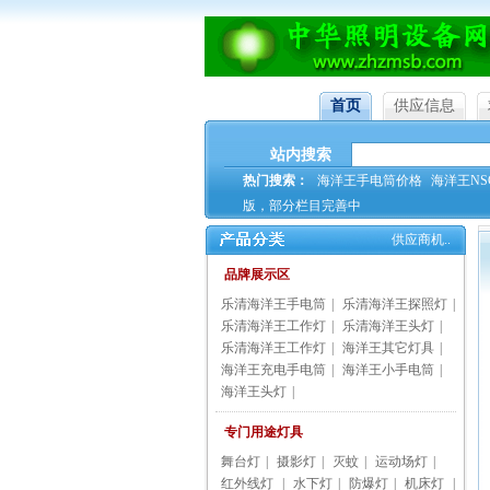
首页
供应信息
站内搜索
热门搜索：
海洋王手电筒价格
海洋王NSC
版，部分栏目完善中
供应商机..
品牌展示区
乐清海洋王手电筒
|
乐清海洋王探照灯
|
乐清海洋王工作灯
|
乐清海洋王头灯
|
乐清海洋王工作灯
|
海洋王其它灯具
|
海洋王充电手电筒
|
海洋王小手电筒
|
海洋王头灯
|
专门用途灯具
舞台灯
|
摄影灯
|
灭蚊
|
运动场灯
|
红外线灯
|
水下灯
|
防爆灯
|
机床灯
|