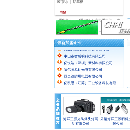
胶/胶水
|
铝基板
|
电筒
手电筒
|
LED手电筒
|
充电手电筒
|
太
阳能手电筒
|
河北丹韩自动化科技有限公司
长沙万可电气成套设备有限公司
最新加盟企业
河北丹韩自动化科技有限公司
中山市智感明科技有限公司
亿铖达（深圳）新材料有限公司
哈尔滨易达光电有限公司
冠奕达防爆电器有限公司
亿凯恩（江苏）工业设备科技有限
海洋王JW7301..
海洋王JW7620
公..
深圳君越光电有限公司
乐清海洋王照明科技有限公司
乐清海洋王照明灯具有限公司
乐清海洋王照明工程有限公司
海洋王强光防爆头灯照
乐清海洋王照明科
明有限公司
限公司