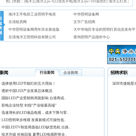
热门求购：|海洋王|海洋王jw7622强光手电|海洋王rjw7101探照灯| 海洋王灯具 |
海洋王道路灯|海洋王强光手电筒|海洋王探照灯|海洋王手电筒价格报价|海洋王
·
海洋王手电筒工业照明手电筒
·中华照明设备网
投光灯|海洋王防爆灯具| 海洋王灯具价格|海洋王防爆手电筒|乐清海洋王|
·乐清租房网
·文字广告招商
·中华照明设备网周年庆全新改版
·大中华地区专业的照明灯具信息发布平
·乐清海洋王照明科技有限公司
·查询照明产品报价中心
新闻
行业新闻
企业新闻
招聘求职
·
选择使用LED节能灯的五大理由！
·
深圳市捷能星光
·
透析中国LED产业发展总体概况
·
国际LED产业受朝韩局面影响 台港商或..
·
彩电企业转型 剑指“产业链最高端”
·
迅速增长的LED液晶电视，成本下降与零..
·
LED照明举步维艰 发展新模式可操性低..
·
中国LEDTV制造商面临LED缺货危机 出路..
·
技术升级 价格回落 夏季LED电视即将全..