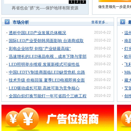
1
2
3
做生意领先一步是关
再省也会"挤"光----保护地球有限资源
市场分析
查看更多...
·
·
2010-6-22
透析中国LED产业发展总体概况
温
·
·
2010-6-22
国际LED产业受朝韩局面影响 台港商或取
援照明
南
·
·
2010-6-22
代韩系厂商
彩电企业转型 剑指“产业链最高端”
灯
·
·
2010-6-22
迅速增长的LED液晶电视，成本下降与零部
欧
·
·
2010-6-22
件采购是关键..
LED照明举步维艰 发展新模式可操性低
投影
飞
·
·
2010-6-22
中国LEDTV制造商面临LED缺货危机 出路
M
·
·
2010-6-22
在何方
技术升级 价格回落 夏季LED电视即将全面
台灯
藏
·
·
2010-6-22
井喷
LED驱动成长可期 高效可靠为竞争核心
艾
·
·
2010-6-22
全国白炽灯换节能灯一年可省四个三峡工程
上
创
体机