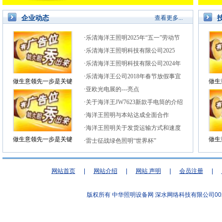
企业动态
查看更多...
·
乐清海洋王照明2025年“五一”劳动节
放假告知
·
乐清海洋王照明科技有限公司2025
年“五一”劳动节放假..
·
乐清海洋王照明科技有限公司2024年
国庆放假告知
·
乐清海洋王公司2018年春节放假事宜
做生意领先一步是关键
做生
告知
·
亚欧光电展的---亮点
·
关于海洋王JW7623新款手电筒的介绍
·
海洋王照明与本站达成全面合作
·
海洋王照明关于发货运输方式和速度
做生意领先一步是关键
做生
的说明和调整
·
雷士征战绿色照明“世界杯”
网站首页
|
网站介绍
|
网站 声明
|
会员注册
|
版权所有 中华照明设备网
深水网络科技有限公司00