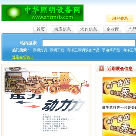
首页
供应信息
求购信息
企业库
产
站内搜索
热门搜索：
照明灯具
照明工程
海洋王照明设备产品
手电筒产品
海洋王
速发布求购！
近期展会信息
做生意领先一步是关