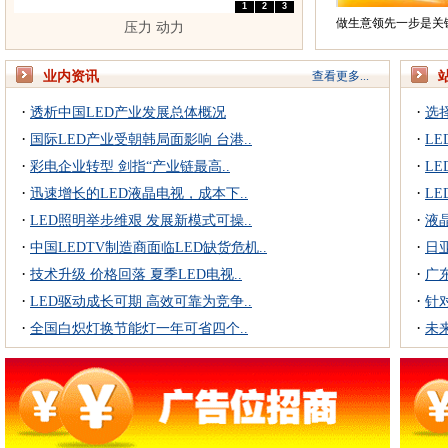
1
2
3
做生意领先一步是关
压力 动力
业内资讯
查看更多...
·
·
透析中国LED产业发展总体概况
选
·
·
国际LED产业受朝韩局面影响 台港..
LE
·
·
彩电企业转型 剑指“产业链最高..
L
·
·
迅速增长的LED液晶电视，成本下..
L
·
·
LED照明举步维艰 发展新模式可操..
液
·
·
中国LEDTV制造商面临LED缺货危机..
日
·
·
技术升级 价格回落 夏季LED电视..
广
·
·
LED驱动成长可期 高效可靠为竞争..
针对
·
·
全国白炽灯换节能灯一年可省四个..
未