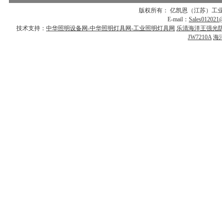
版权所有： 亿凯恩（江苏）工业设备
E-mail：
Sales012021
技术支持：
中华照明设备网-中华照明灯具网-工业照明灯具网
乐清海洋王强光
JW7210A
海