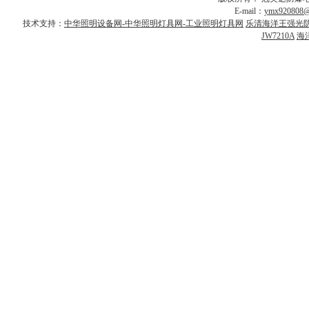
E-mail：
ymx920808@
技术支持：
中华照明设备网-中华照明灯具网-工业照明灯具网
乐清海洋王强光
JW7210A
海