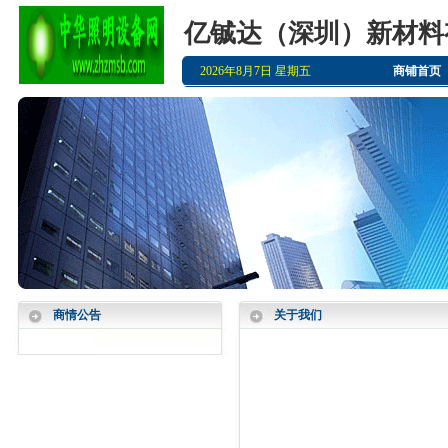
亿铖达（深圳）新材料
2026年8月7日 星期五
商铺首页
商情公告
关于我们