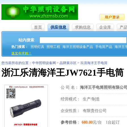
首页
供应信息
求购信息
企业库
产
站内搜索
热门搜索：
照明灯具
照明工程
海洋王照明设备产品
手电筒产品
海洋王
速发布求购！
您当前所在的位置：中华照明设备网 > 品牌展示区 > 乐清海洋王手电筒
浙江乐清海洋王JW7621手电筒
公 司 名：
海洋王手电筒照明有限公
经营模式：
生产/制造
企业性质：
有限责任公司
参考价格
：
680.00
元/台 1台起订