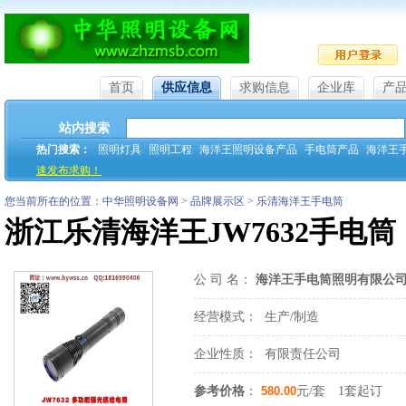
首页
供应信息
求购信息
企业库
产
站内搜索
热门搜索：
照明灯具
照明工程
海洋王照明设备产品
手电筒产品
海洋王
速发布求购！
您当前所在的位置：中华照明设备网 > 品牌展示区 > 乐清海洋王手电筒
浙江乐清海洋王JW7632手电筒
公 司 名：
海洋王手电筒照明有限公
经营模式：
生产/制造
企业性质：
有限责任公司
参考价格
：
580.00
元/套 1套起订