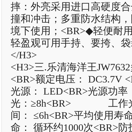
摔：外亮采用进口高硬度合
撞和冲击；多重防水结构，
境下使用；<BR>◆轻便
轻盈观可用手持、要挎、袋
</H3>
<H3>三.乐清海洋王JW7
<BR>额定电压： DC3.7V 
光源： LED<BR>光源功率
光：≥8h<BR> 工作光：
间： ≤6h<BR>平均使用寿命
命： 循环约1000次<BR>防