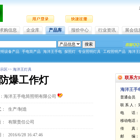
求购信息
企业库
产品库
报价中心
行业资讯
展会信
照明设备产品
手电筒产品
海洋王手电
探照灯
专业照明灯具
工程照明产品
海洋王
示区>> 海洋王灯具
F防爆工作灯
联系方
海洋王手
名：
海洋王手电筒照明有限公司
普通会员 
联 系 人： 
式：
生产/制造
电 话： 057
移动电话： 13
质：
有限责任公司
传 真： 
期：
2016/6/28 16:47:46
邮 编： 32