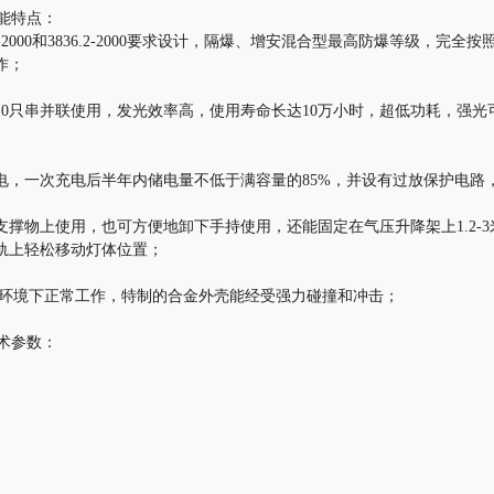
性能特点：
1-2000和3836.2-2000要求设计，隔爆、增安混合型最高防爆等级，
作；
10只串并联使用，发光效率高，使用寿命长达10万小时，超低功耗，强光
电，一次充电后半年内储电量不低于满容量的85%，并设有过放保护电路
撑物上使用，也可方便地卸下手持使用，还能固定在气压升降架上1.2-
轨上轻松移动灯体位置；
雨环境下正常工作，特制的合金外壳能经受强力碰撞和冲击；
技术参数：