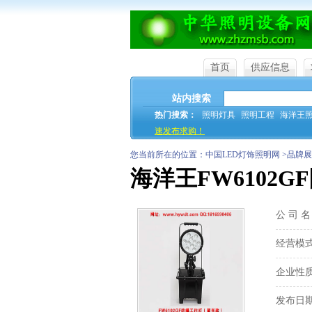
首页
供应信息
站内搜索
热门搜索：
照明灯具
照明工程
海洋王
速发布求购！
您当前所在的位置：中国LED灯饰照明网 >品牌展
海洋王FW6102G
公 司 
经营模
企业性
发布日