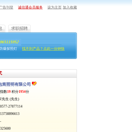
广告刊登
诚信通会员服务
设为主页
加入收藏
息
求职招聘
防爆探照灯
找不到产品？点此一分钟快
式
电筒照明有限公司
指数
19
积分
1954
分
宋先生 (先生)
7-27877114
758896613
-
5600